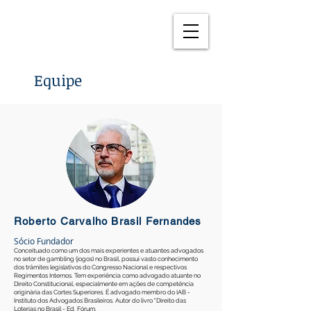
Equipe
Roberto Carvalho Brasil Fernandes
Sócio Fundador
Conceituado como um dos mais experientes e atuantes advogados
no setor de gambling (jogos) no Brasil, possui vasto conhecimento
dos trâmites legislativos do Congresso Nacional e respectivos
Regimentos Internos. Tem experiência como advogado atuante no
Direito Constitucional, especialmente em ações de competência
originária das Cortes Superiores. É advogado membro do IAB -
Instituto dos Advogados Brasileiros. Autor do livro "Direito das
Loterias no Brasil - Ed. Fórum.