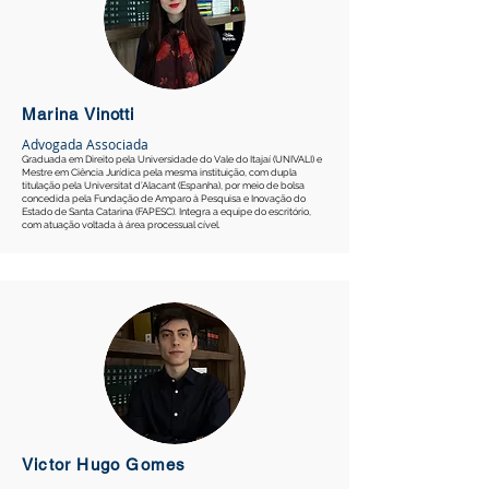
Marina
Vinotti
Advogada Associada
Graduada em Direito pela Universidade do Vale do Itajaí (UNIVALI) e
Mestre em Ciência Jurídica pela mesma instituição, com dupla
titulação pela Universitat d’Alacant (Espanha), por meio de bolsa
concedida pela Fundação de Amparo à Pesquisa e Inovação do
Estado de Santa Catarina (FAPESC). Integra a equipe do escritório,
com atuação voltada à área processual cível.
Victor Hugo Gomes