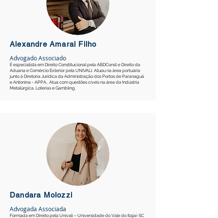
Alexandre Amaral Filho
Advogado Associado
É especialista em Direito Constitucional pela ABDConst e Direito da
Aduana e Comércio Exterior pela UNIVALI. Atuou na área portuária
junto à Diretoria Jurídica da Administração dos Portos de Paranaguá
e Antonina - APPA.. Atua com questões cíveis na área da Indústria
Metalúrgica, Loterias e Gambling.
Dandara Molozzi
Advogada Associada
Formada em Direito pela Univali – Universidade do Vale do Itajaí-SC